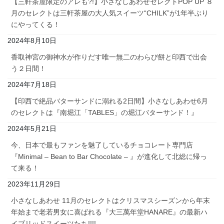
【三軒茶屋限定のアレも?!】小さなしあわせセレクトPOP UP ８
月のセレクトは三軒茶屋の大人気スイーツ“CHILK”が1年半ぶり
にやってくる！
2024年8月10日
香取神宮の御神水が作りだす唯一無二のわらび餅と印西で出会
う２日間！
2024年7月18日
【印西で絶品バターサンドに溺れる2日間】小さなしあわせ6月
のセレクトは『南堀江「TABLES」の堀江バターサンド！』
2024年5月21日
今、日本で最もファンを魅了しているチョコレート専門店
『Minimal – Bean to Bar Chocolate – 』が進化して北総に帰っ
て来る！
2023年11月29日
小さなしあわせ 11月のセレクトはクリスマスシーズンから年末
年始まで老若男女に喜ばれる『大三萬年堂HANARE』の最新ハ
イブリッドスイーツたち!!!!