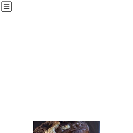
コ
ナ
ン
ビ
テ
ゲ
ン
ー
投稿
ツ
シ
へ
ョ
ス
ン
HOME
キ
に
【2022年・冬】千葉ニュータウンの愛されパン屋さん『戸神ベイカリー』のパン
ッ
移
を全部食べてランキングしてみた！
プ
動
S__149331990-1
2022年11月21日
/ 最終更新日時 :
2022年11月21日
chiisanashiawase
S__149331990-1