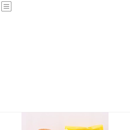
コ
ナ
ン
ビ
テ
ゲ
ン
ー
投稿
ツ
シ
へ
ョ
ス
ン
HOME
キ
に
キュートな見た目だけじゃない！目だけでなく“心”も奪われるDE CARNERO
ッ
移
CASTEのカステラの物語
プ
動
フラフィ
2022年4月26日
/ 最終更新日時 :
2022年4月26日
chiisanashiawase
フラフィ