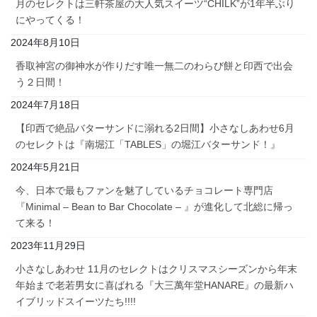
月のセレクトは三軒茶屋の大人気スイーツ“CHILK”が1年半ぶり
にやってくる！
2024年8月10日
香取神宮の御神水が作りだす唯一無二のわらび餅と印西で出会
う２日間！
2024年7月18日
【印西で絶品バターサンドに溺れる2日間】小さなしあわせ6月
のセレクトは『南堀江「TABLES」の堀江バターサンド！』
2024年5月21日
今、日本で最もファンを魅了しているチョコレート専門店
『Minimal – Bean to Bar Chocolate – 』が進化して北総に帰っ
て来る！
2023年11月29日
小さなしあわせ 11月のセレクトはクリスマスシーズンから年末
年始まで老若男女に喜ばれる『大三萬年堂HANARE』の最新ハ
イブリッドスイーツたち!!!!