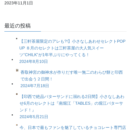
2023年11月1日
最近の投稿
【三軒茶屋限定のアレも?!】小さなしあわせセレクトPOP
UP ８月のセレクトは三軒茶屋の大人気スイー
ツ“CHILK”が1年半ぶりにやってくる！
2024年8月10日
香取神宮の御神水が作りだす唯一無二のわらび餅と印西
で出会う２日間！
2024年7月18日
【印西で絶品バターサンドに溺れる2日間】小さなしあわ
せ6月のセレクトは『南堀江「TABLES」の堀江バターサ
ンド！』
2024年5月21日
今、日本で最もファンを魅了しているチョコレート専門店