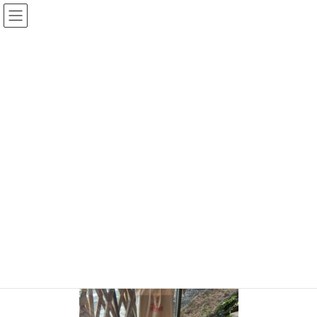
コ
ナ
ン
ビ
テ
ゲ
ン
ー
投稿
ツ
シ
へ
ョ
ス
ン
HOME
キ
に
【印西・成田にSunnyHills 微熱山丘のスイーツがやってくる！】心はいつでも
ッ
移
『陽のあたる丘』へ
プ
動
S__85114895
2021年12月21日
/ 最終更新日時 :
2021年12月21日
chiisanashiawase
S__85114895