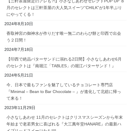
【三軒茶屋限定のアレも?!】小さなしあわせセレクトPOP UP ８
月のセレクトは三軒茶屋の大人気スイーツ“CHILK”が1年半ぶり
にやってくる！
2024年8月10日
香取神宮の御神水が作りだす唯一無二のわらび餅と印西で出会
う２日間！
2024年7月18日
【印西で絶品バターサンドに溺れる2日間】小さなしあわせ6月
のセレクトは『南堀江「TABLES」の堀江バターサンド！』
2024年5月21日
今、日本で最もファンを魅了しているチョコレート専門店
『Minimal – Bean to Bar Chocolate – 』が進化して北総に帰っ
て来る！
2023年11月29日
小さなしあわせ 11月のセレクトはクリスマスシーズンから年末
年始まで老若男女に喜ばれる『大三萬年堂HANARE』の最新ハ
イブリッドスイーツたち!!!!