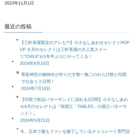
2023年11月1日
最近の投稿
【三軒茶屋限定のアレも?!】小さなしあわせセレクトPOP
UP ８月のセレクトは三軒茶屋の大人気スイー
ツ“CHILK”が1年半ぶりにやってくる！
2024年8月10日
香取神宮の御神水が作りだす唯一無二のわらび餅と印西
で出会う２日間！
2024年7月18日
【印西で絶品バターサンドに溺れる2日間】小さなしあわ
せ6月のセレクトは『南堀江「TABLES」の堀江バターサ
ンド！』
2024年5月21日
今、日本で最もファンを魅了しているチョコレート専門店