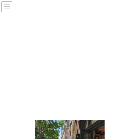
コ
ナ
ン
ビ
テ
ゲ
ン
ー
投稿
ツ
シ
へ
ョ
ス
ン
HOME
キ
に
【通いたくなる理由は絶品料理だけじゃなかった！】丸の内の名店 6th by
ッ
移
ORIENTAL HOTELの温かいおもてなし
プ
動
S__98893878
2021年8月16日
/ 最終更新日時 :
2021年8月16日
chiisanashiawase
S__98893878