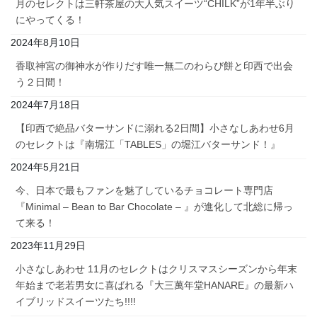
月のセレクトは三軒茶屋の大人気スイーツ“CHILK”が1年半ぶり
にやってくる！
2024年8月10日
香取神宮の御神水が作りだす唯一無二のわらび餅と印西で出会
う２日間！
2024年7月18日
【印西で絶品バターサンドに溺れる2日間】小さなしあわせ6月
のセレクトは『南堀江「TABLES」の堀江バターサンド！』
2024年5月21日
今、日本で最もファンを魅了しているチョコレート専門店
『Minimal – Bean to Bar Chocolate – 』が進化して北総に帰っ
て来る！
2023年11月29日
小さなしあわせ 11月のセレクトはクリスマスシーズンから年末
年始まで老若男女に喜ばれる『大三萬年堂HANARE』の最新ハ
イブリッドスイーツたち!!!!