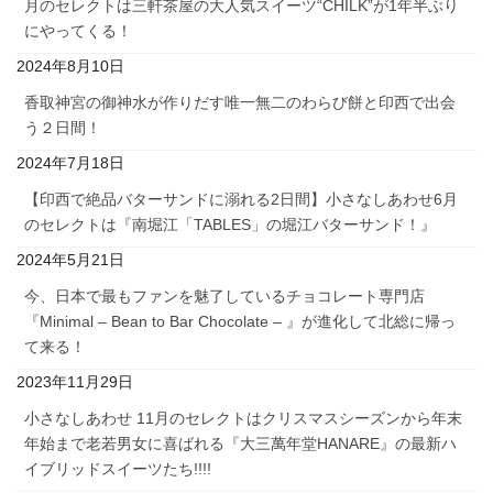
月のセレクトは三軒茶屋の大人気スイーツ“CHILK”が1年半ぶり
にやってくる！
2024年8月10日
香取神宮の御神水が作りだす唯一無二のわらび餅と印西で出会
う２日間！
2024年7月18日
【印西で絶品バターサンドに溺れる2日間】小さなしあわせ6月
のセレクトは『南堀江「TABLES」の堀江バターサンド！』
2024年5月21日
今、日本で最もファンを魅了しているチョコレート専門店
『Minimal – Bean to Bar Chocolate – 』が進化して北総に帰っ
て来る！
2023年11月29日
小さなしあわせ 11月のセレクトはクリスマスシーズンから年末
年始まで老若男女に喜ばれる『大三萬年堂HANARE』の最新ハ
イブリッドスイーツたち!!!!