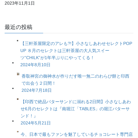
2023年11月1日
最近の投稿
【三軒茶屋限定のアレも?!】小さなしあわせセレクトPOP
UP ８月のセレクトは三軒茶屋の大人気スイー
ツ“CHILK”が1年半ぶりにやってくる！
2024年8月10日
香取神宮の御神水が作りだす唯一無二のわらび餅と印西
で出会う２日間！
2024年7月18日
【印西で絶品バターサンドに溺れる2日間】小さなしあわ
せ6月のセレクトは『南堀江「TABLES」の堀江バターサ
ンド！』
2024年5月21日
今、日本で最もファンを魅了しているチョコレート専門店