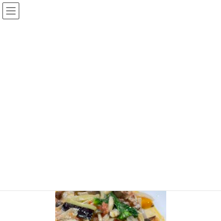
コ
ナ
ン
ビ
テ
ゲ
ン
ー
投稿
ツ
シ
へ
ョ
ス
ン
HOME
キ
に
【全メニューハズレなし！】千葉ニュータウン・白井にある絶品パスタ屋『やま
ッ
移
だ家』を知らないあなたは損している！
プ
動
S__87154692
2021年4月8日
/ 最終更新日時 :
2021年4月8日
chiisanashiawase
S__87154692