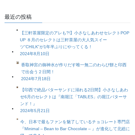
最近の投稿
【三軒茶屋限定のアレも?!】小さなしあわせセレクトPOP
UP ８月のセレクトは三軒茶屋の大人気スイー
ツ“CHILK”が1年半ぶりにやってくる！
2024年8月10日
香取神宮の御神水が作りだす唯一無二のわらび餅と印西
で出会う２日間！
2024年7月18日
【印西で絶品バターサンドに溺れる2日間】小さなしあわ
せ6月のセレクトは『南堀江「TABLES」の堀江バターサ
ンド！』
2024年5月21日
今、日本で最もファンを魅了しているチョコレート専門店
『Minimal – Bean to Bar Chocolate – 』が進化して北総に