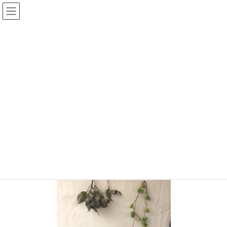
コ
ナ
ン
ビ
テ
ゲ
ン
ー
投稿
ツ
シ
へ
ョ
ス
ン
HOME
【小さなお花屋 ののこや 行き】千葉ニュータウンSANPO（散歩）の旅
キ
に
S__66199563
ッ
移
プ
動
2020年9月28日
/ 最終更新日時 :
2020年9月28日
chiisanashiawase
S__66199563