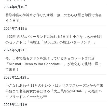
2024年8月10日
香取神宮の御神水が作りだす唯一無二のわらび餅と印西で出会
う２日間！
2024年7月18日
【印西で絶品バターサンドに溺れる2日間】小さなしあわせ6月
のセレクトは『南堀江「TABLES」の堀江バターサンド！』
2024年5月21日
今、日本で最もファンを魅了しているチョコレート専門店
『Minimal – Bean to Bar Chocolate – 』が進化して北総に帰っ
て来る！
2023年11月29日
小さなしあわせ 11月のセレクトはクリスマスシーズンから年末
年始まで老若男女に喜ばれる『大三萬年堂HANARE』の最新ハ
イブリッドスイーツたち!!!!
2023年11月1日