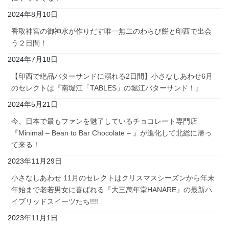
2024年8月10日
香取神宮の御神水が作りだす唯一無二のわらび餅と印西で出会
う２日間！
2024年7月18日
【印西で絶品バターサンドに溺れる2日間】小さなしあわせ6月
のセレクトは『南堀江「TABLES」の堀江バターサンド！』
2024年5月21日
今、日本で最もファンを魅了しているチョコレート専門店
『Minimal – Bean to Bar Chocolate – 』が進化して北総に帰っ
て来る！
2023年11月29日
小さなしあわせ 11月のセレクトはクリスマスシーズンから年末
年始まで老若男女に喜ばれる『大三萬年堂HANARE』の最新ハ
イブリッドスイーツたち!!!!
2023年11月1日