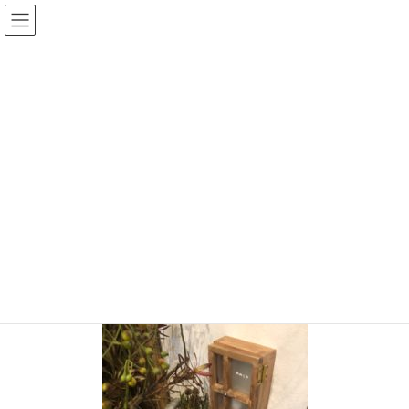
コ
ナ
ン
ビ
テ
ゲ
ン
ー
投稿
ツ
シ
へ
ョ
ス
ン
HOME
【小さなお花屋 ののこや 行き】千葉ニュータウンSANPO（散歩）の旅
キ
に
S__66199561
ッ
移
プ
動
2020年9月28日
/ 最終更新日時 :
2020年9月28日
chiisanashiawase
S__66199561