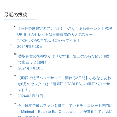
最近の投稿
【三軒茶屋限定のアレも?!】小さなしあわせセレクトPOP
UP ８月のセレクトは三軒茶屋の大人気スイー
ツ“CHILK”が1年半ぶりにやってくる！
2024年8月10日
香取神宮の御神水が作りだす唯一無二のわらび餅と印西
で出会う２日間！
2024年7月18日
【印西で絶品バターサンドに溺れる2日間】小さなしあわ
せ6月のセレクトは『南堀江「TABLES」の堀江バターサ
ンド！』
2024年5月21日
今、日本で最もファンを魅了しているチョコレート専門店
『Minimal – Bean to Bar Chocolate – 』が進化して北総に