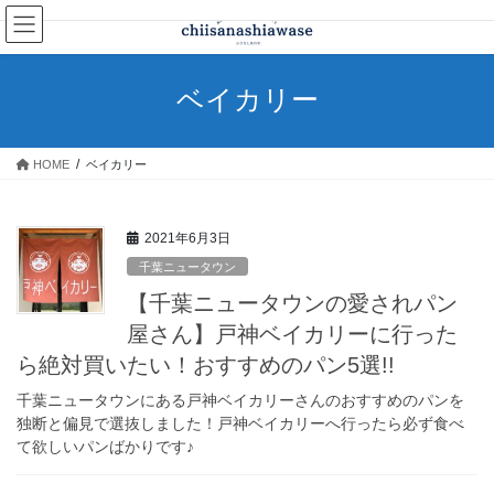
コ
ナ
ン
ビ
テ
ゲ
ン
ー
ベイカリー
ツ
シ
へ
ョ
ス
ン
HOME
ベイカリー
キ
に
ッ
移
プ
動
2021年6月3日
千葉ニュータウン
【千葉ニュータウンの愛されパン
屋さん】戸神ベイカリーに行った
ら絶対買いたい！おすすめのパン5選!!
千葉ニュータウンにある戸神ベイカリーさんのおすすめのパンを
独断と偏見で選抜しました！戸神ベイカリーへ行ったら必ず食べ
て欲しいパンばかりです♪