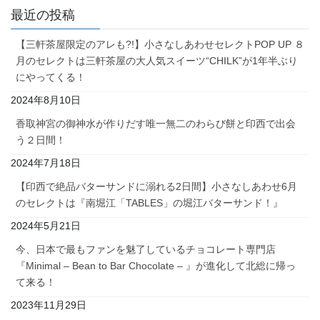
最近の投稿
【三軒茶屋限定のアレも?!】小さなしあわせセレクトPOP UP ８
月のセレクトは三軒茶屋の大人気スイーツ“CHILK”が1年半ぶり
にやってくる！
2024年8月10日
香取神宮の御神水が作りだす唯一無二のわらび餅と印西で出会
う２日間！
2024年7月18日
【印西で絶品バターサンドに溺れる2日間】小さなしあわせ6月
のセレクトは『南堀江「TABLES」の堀江バターサンド！』
2024年5月21日
今、日本で最もファンを魅了しているチョコレート専門店
『Minimal – Bean to Bar Chocolate – 』が進化して北総に帰っ
て来る！
2023年11月29日