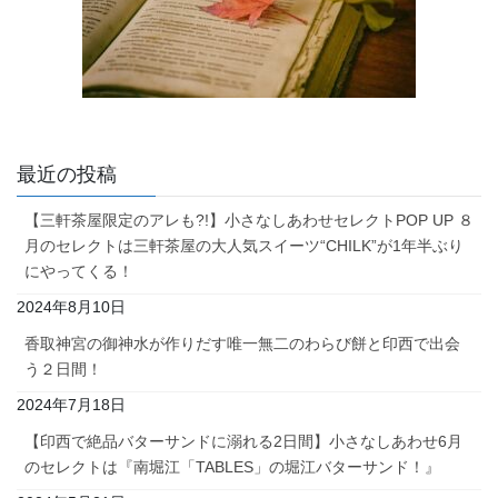
最近の投稿
【三軒茶屋限定のアレも?!】小さなしあわせセレクトPOP UP ８
月のセレクトは三軒茶屋の大人気スイーツ“CHILK”が1年半ぶり
にやってくる！
2024年8月10日
香取神宮の御神水が作りだす唯一無二のわらび餅と印西で出会
う２日間！
2024年7月18日
【印西で絶品バターサンドに溺れる2日間】小さなしあわせ6月
のセレクトは『南堀江「TABLES」の堀江バターサンド！』