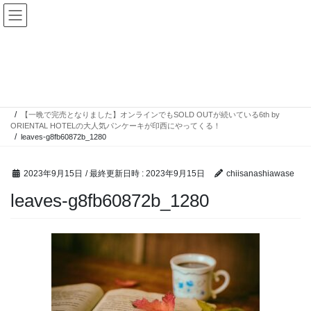
コ
ナ
ン
ビ
テ
ゲ
ン
ー
投稿
ツ
シ
へ
ョ
ス
ン
HOME
キ
に
【一晩で完売となりました】オンラインでもSOLD OUTが続いている6th by
ッ
移
ORIENTAL HOTELの大人気パンケーキが印西にやってくる！
プ
動
leaves-g8fb60872b_1280
2023年9月15日
/ 最終更新日時 :
2023年9月15日
chiisanashiawase
leaves-g8fb60872b_1280