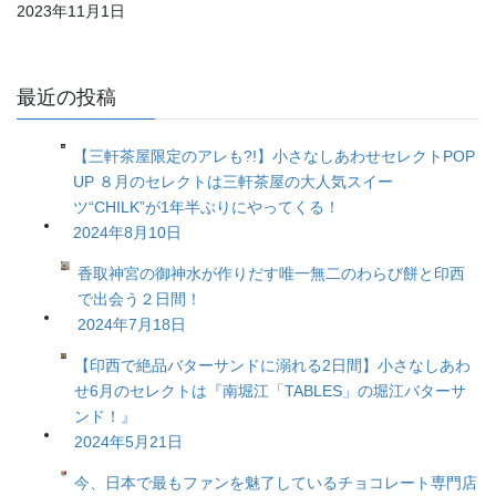
2023年11月1日
最近の投稿
【三軒茶屋限定のアレも?!】小さなしあわせセレクトPOP
UP ８月のセレクトは三軒茶屋の大人気スイー
ツ“CHILK”が1年半ぶりにやってくる！
2024年8月10日
香取神宮の御神水が作りだす唯一無二のわらび餅と印西
で出会う２日間！
2024年7月18日
【印西で絶品バターサンドに溺れる2日間】小さなしあわ
せ6月のセレクトは『南堀江「TABLES」の堀江バターサ
ンド！』
2024年5月21日
今、日本で最もファンを魅了しているチョコレート専門店