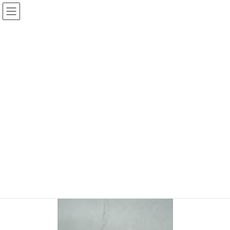
コ
ナ
ン
ビ
テ
ゲ
ン
ー
投稿
ツ
シ
へ
ョ
ス
ン
HOME
キ
に
【３日間限定OPEN】小さなしあわせ11月のセレクトは、お取り寄せ1ヶ月待ちの
ッ
移
人気スイーツ!大三萬年堂HANAREの『芋ようかんブリュレ』!!!
プ
動
P1150969
2022年11月3日
/ 最終更新日時 :
2022年11月3日
chiisanashiawase
P1150969