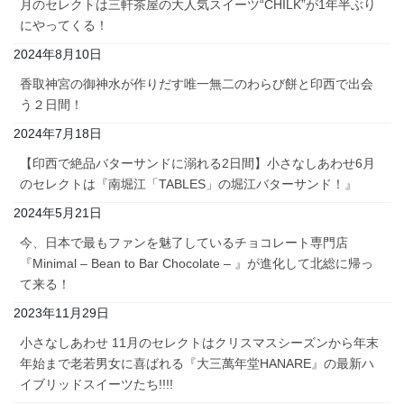
月のセレクトは三軒茶屋の大人気スイーツ“CHILK”が1年半ぶり
にやってくる！
2024年8月10日
香取神宮の御神水が作りだす唯一無二のわらび餅と印西で出会
う２日間！
2024年7月18日
【印西で絶品バターサンドに溺れる2日間】小さなしあわせ6月
のセレクトは『南堀江「TABLES」の堀江バターサンド！』
2024年5月21日
今、日本で最もファンを魅了しているチョコレート専門店
『Minimal – Bean to Bar Chocolate – 』が進化して北総に帰っ
て来る！
2023年11月29日
小さなしあわせ 11月のセレクトはクリスマスシーズンから年末
年始まで老若男女に喜ばれる『大三萬年堂HANARE』の最新ハ
イブリッドスイーツたち!!!!