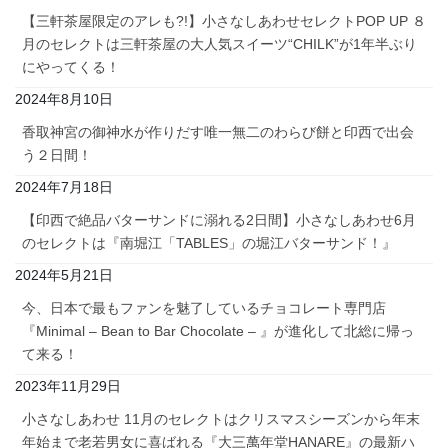
【三軒茶屋限定のアレも?!】小さなしあわせセレクトPOP UP ８
月のセレクトは三軒茶屋の大人気スイーツ“CHILK”が1年半ぶり
にやってくる！
2024年8月10日
香取神宮の御神水が作りだす唯一無二のわらび餅と印西で出会
う２日間！
2024年7月18日
【印西で絶品バターサンドに溺れる2日間】小さなしあわせ6月
のセレクトは『南堀江「TABLES」の堀江バターサンド！』
2024年5月21日
今、日本で最もファンを魅了しているチョコレート専門店
『Minimal – Bean to Bar Chocolate – 』が進化して北総に帰っ
て来る！
2023年11月29日
小さなしあわせ 11月のセレクトはクリスマスシーズンから年末
年始まで老若男女に喜ばれる『大三萬年堂HANARE』の最新ハ