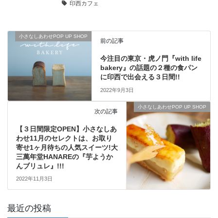
印西カフェ
小さなしあわせPOP UP SHOP
前の記事
今注目の東京・虎ノ門『with life
bakery』の話題の２種の食パン
に印西で出会える３日間!!
2022年9月3日
小さなしあわせPOP UP SHOP
次の記事
【３日間限定OPEN】小さなしあ
わせ11月のセレクトは、お取り
寄せ1ヶ月待ちの人気スイーツ!大
三萬年堂HANAREの『芋ようか
んブリュレ』!!!
2022年11月3日
最近の投稿