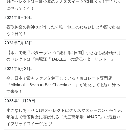
月のセレクトは三軒茶屋の大人気スイーツ“CHILK”が1年半ぶり
にやってくる！
2024年8月10日
香取神宮の御神水が作りだす唯一無二のわらび餅と印西で出会
う２日間！
2024年7月18日
【印西で絶品バターサンドに溺れる2日間】小さなしあわせ6月
のセレクトは『南堀江「TABLES」の堀江バターサンド！』
2024年5月21日
今、日本で最もファンを魅了しているチョコレート専門店
『Minimal – Bean to Bar Chocolate – 』が進化して北総に帰っ
て来る！
2023年11月29日
小さなしあわせ 11月のセレクトはクリスマスシーズンから年末
年始まで老若男女に喜ばれる『大三萬年堂HANARE』の最新ハ
イブリッドスイーツたち!!!!