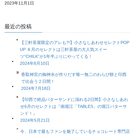
2023年11月1日
最近の投稿
【三軒茶屋限定のアレも?!】小さなしあわせセレクトPOP
UP ８月のセレクトは三軒茶屋の大人気スイー
ツ“CHILK”が1年半ぶりにやってくる！
2024年8月10日
香取神宮の御神水が作りだす唯一無二のわらび餅と印西
で出会う２日間！
2024年7月18日
【印西で絶品バターサンドに溺れる2日間】小さなしあわ
せ6月のセレクトは『南堀江「TABLES」の堀江バターサ
ンド！』
2024年5月21日
今、日本で最もファンを魅了しているチョコレート専門店