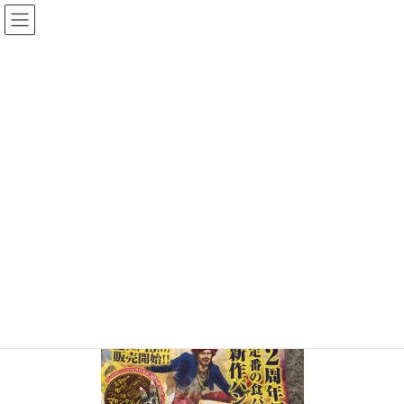
コ
ナ
ン
ビ
テ
ゲ
ン
ー
投稿
ツ
シ
へ
ョ
ス
ン
HOME
キ
に
３月の小さなしあわせPOP UPは、佐倉の人気食パン専門店『街がざわついた』
ッ
移
とのコラボレーションPOP UP！他の食パン専門店とは一味違う人気の秘密とは⁈
プ
動
S__121307139
2022年3月10日
/ 最終更新日時 :
2022年3月10日
chiisanashiawase
S__121307139