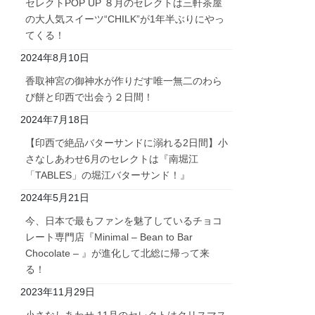
セレクトPOP UP ８月のセレクトは三軒茶屋
の大人気スイーツ“CHILK”が1年半ぶりにやっ
てくる！
2024年8月10日
香取神宮の御神水が作りだす唯一無二のわら
び餅と印西で出会う２日間！
2024年7月18日
【印西で絶品バターサンドに溺れる2日間】小
さなしあわせ6月のセレクトは『南堀江
「TABLES」の堀江バターサンド！』
2024年5月21日
今、日本で最もファンを魅了しているチョコ
レート専門店『Minimal – Bean to Bar
Chocolate – 』が進化して北総に帰って来
る！
2023年11月29日