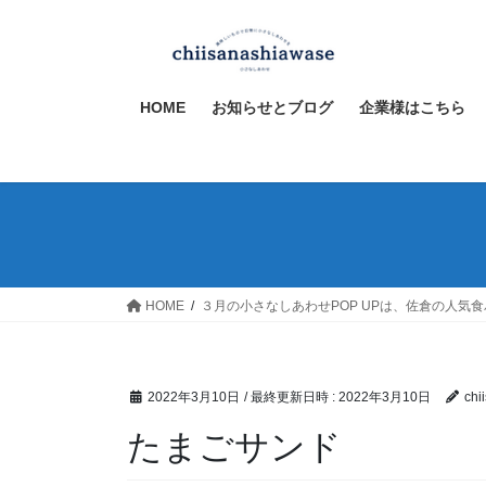
コ
ナ
ン
ビ
テ
ゲ
ン
ー
HOME
お知らせとブログ
企業様はこちら
ツ
シ
へ
ョ
ス
ン
キ
に
ッ
移
プ
動
HOME
３月の小さなしあわせPOP UPは、佐倉の人気
2022年3月10日
/ 最終更新日時 :
2022年3月10日
chi
たまごサンド