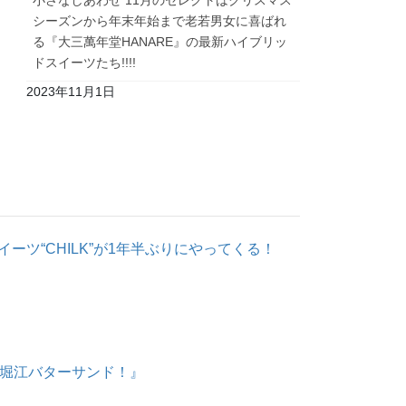
小さなしあわせ 11月のセレクトはクリスマス
シーズンから年末年始まで老若男女に喜ばれ
る『大三萬年堂HANARE』の最新ハイブリッ
ドスイーツたち!!!!
2023年11月1日
ーツ“CHILK”が1年半ぶりにやってくる！
の堀江バターサンド！』