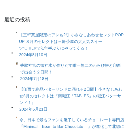
最近の投稿
【三軒茶屋限定のアレも?!】小さなしあわせセレクトPOP
UP ８月のセレクトは三軒茶屋の大人気スイー
ツ“CHILK”が1年半ぶりにやってくる！
2024年8月10日
香取神宮の御神水が作りだす唯一無二のわらび餅と印西
で出会う２日間！
2024年7月18日
【印西で絶品バターサンドに溺れる2日間】小さなしあわ
せ6月のセレクトは『南堀江「TABLES」の堀江バターサ
ンド！』
2024年5月21日
今、日本で最もファンを魅了しているチョコレート専門店
『Minimal – Bean to Bar Chocolate – 』が進化して北総に