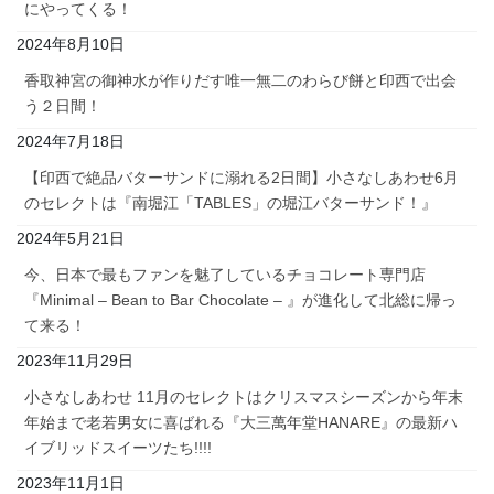
にやってくる！
2024年8月10日
香取神宮の御神水が作りだす唯一無二のわらび餅と印西で出会
う２日間！
2024年7月18日
【印西で絶品バターサンドに溺れる2日間】小さなしあわせ6月
のセレクトは『南堀江「TABLES」の堀江バターサンド！』
2024年5月21日
今、日本で最もファンを魅了しているチョコレート専門店
『Minimal – Bean to Bar Chocolate – 』が進化して北総に帰っ
て来る！
2023年11月29日
小さなしあわせ 11月のセレクトはクリスマスシーズンから年末
年始まで老若男女に喜ばれる『大三萬年堂HANARE』の最新ハ
イブリッドスイーツたち!!!!
2023年11月1日