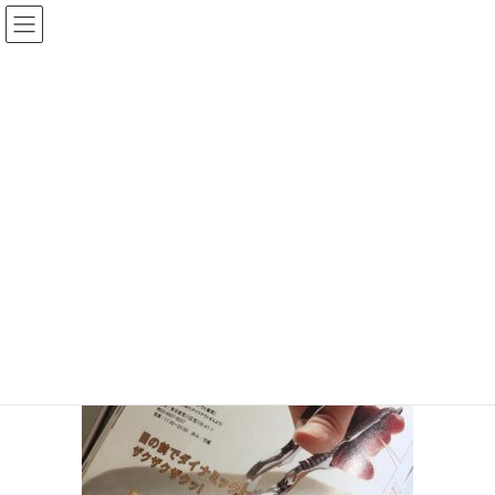
コ
ナ
ン
ビ
テ
ゲ
ン
ー
投稿
ツ
シ
へ
ョ
ス
ン
HOME
キ
に
ウニクス成田にて、東京町屋の名店『餃子は一龍』POP UP SHOPを1日限定オー
ッ
移
プンします！
プ
動
S__62267395-2
2021年12月1日
/ 最終更新日時 :
2021年12月1日
chiisanashiawase
S__62267395-2