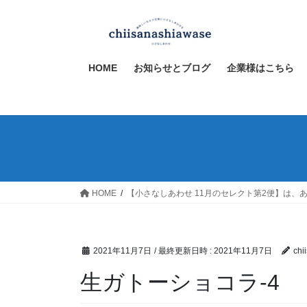
コ
ナ
ン
ビ
テ
ゲ
ン
ー
HOME
お知らせとブログ
企業様はこちら
ツ
シ
へ
ョ
ス
ン
キ
に
ッ
移
プ
動
HOME
【小さなしあわせ 11月のセレクト第2便】は、あなたのチョ
2021年11月7日
/ 最終更新日時 :
2021年11月7日
chi
生ガトーショコラ-4