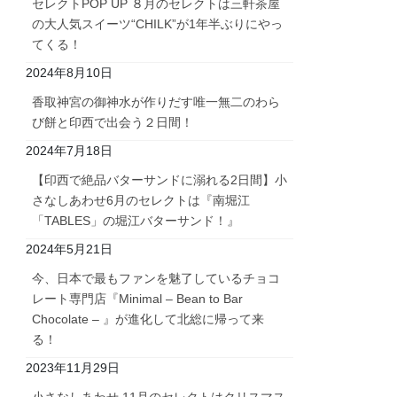
セレクトPOP UP ８月のセレクトは三軒茶屋
の大人気スイーツ“CHILK”が1年半ぶりにやっ
てくる！
2024年8月10日
香取神宮の御神水が作りだす唯一無二のわら
び餅と印西で出会う２日間！
2024年7月18日
【印西で絶品バターサンドに溺れる2日間】小
さなしあわせ6月のセレクトは『南堀江
「TABLES」の堀江バターサンド！』
2024年5月21日
今、日本で最もファンを魅了しているチョコ
レート専門店『Minimal – Bean to Bar
Chocolate – 』が進化して北総に帰って来
る！
2023年11月29日