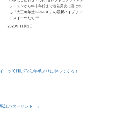
小さなしあわせ 11月のセレクトはクリスマス
シーズンから年末年始まで老若男女に喜ばれ
る『大三萬年堂HANARE』の最新ハイブリッ
ドスイーツたち!!!!
2023年11月1日
ーツ“CHILK”が1年半ぶりにやってくる！
の堀江バターサンド！』