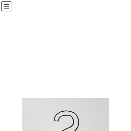
コ
ナ
ン
ビ
テ
ゲ
ン
ー
投稿
ツ
シ
へ
ョ
ス
ン
HOME
キ
に
【２日間限定OPEN】口コミでお客様が集まる関西の和洋菓子店『菓菓かはん』
ッ
移
のお菓子に印西で会える！
プ
動
question-mark-463497_1280
2021年9月15日
/ 最終更新日時 :
2021年9月15日
chiisanashiawase
question-mark-463497_1280