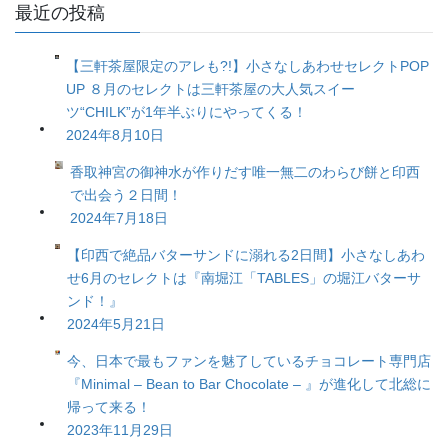
最近の投稿
【三軒茶屋限定のアレも?!】小さなしあわせセレクトPOP
UP ８月のセレクトは三軒茶屋の大人気スイー
ツ“CHILK”が1年半ぶりにやってくる！
2024年8月10日
香取神宮の御神水が作りだす唯一無二のわらび餅と印西
で出会う２日間！
2024年7月18日
【印西で絶品バターサンドに溺れる2日間】小さなしあわ
せ6月のセレクトは『南堀江「TABLES」の堀江バターサ
ンド！』
2024年5月21日
今、日本で最もファンを魅了しているチョコレート専門店
『Minimal – Bean to Bar Chocolate – 』が進化して北総に
帰って来る！
2023年11月29日