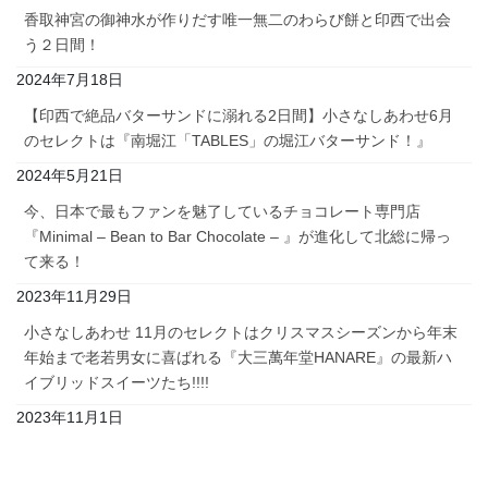
香取神宮の御神水が作りだす唯一無二のわらび餅と印西で出会
う２日間！
2024年7月18日
【印西で絶品バターサンドに溺れる2日間】小さなしあわせ6月
のセレクトは『南堀江「TABLES」の堀江バターサンド！』
2024年5月21日
今、日本で最もファンを魅了しているチョコレート専門店
『Minimal – Bean to Bar Chocolate – 』が進化して北総に帰っ
て来る！
2023年11月29日
小さなしあわせ 11月のセレクトはクリスマスシーズンから年末
年始まで老若男女に喜ばれる『大三萬年堂HANARE』の最新ハ
イブリッドスイーツたち!!!!
2023年11月1日