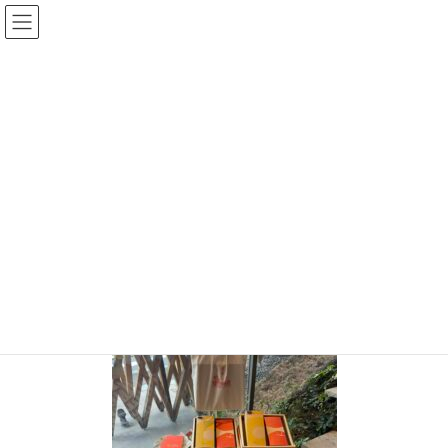
コ
ナ
ン
ビ
テ
ゲ
ン
ー
投稿
ツ
シ
へ
ョ
ス
ン
HOME
SunnyHills 微熱山丘のケーキが印西に幸せを運んでくる！
キ
に
S__85114895
ッ
移
プ
動
2021年3月24日
/ 最終更新日時 :
2021年3月24日
chiisanashiawase
S__85114895