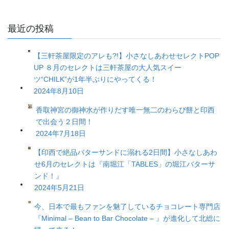
最近の投稿
【三軒茶屋限定のアレも?!】小さなしあわせセレクトPOP
UP ８月のセレクトは三軒茶屋の大人気スイー
ツ“CHILK”が1年半ぶりにやってくる！
2024年8月10日
香取神宮の御神水が作りだす唯一無二のわらび餅と印西
で出会う２日間！
2024年7月18日
【印西で絶品バターサンドに溺れる2日間】小さなしあわ
せ6月のセレクトは『南堀江「TABLES」の堀江バターサ
ンド！』
2024年5月21日
今、日本で最もファンを魅了しているチョコレート専門店
『Minimal – Bean to Bar Chocolate – 』が進化して北総に