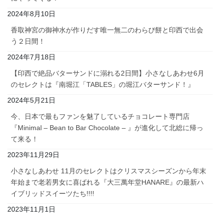
2024年8月10日
香取神宮の御神水が作りだす唯一無二のわらび餅と印西で出会
う２日間！
2024年7月18日
【印西で絶品バターサンドに溺れる2日間】小さなしあわせ6月
のセレクトは『南堀江「TABLES」の堀江バターサンド！』
2024年5月21日
今、日本で最もファンを魅了しているチョコレート専門店
『Minimal – Bean to Bar Chocolate – 』が進化して北総に帰っ
て来る！
2023年11月29日
小さなしあわせ 11月のセレクトはクリスマスシーズンから年末
年始まで老若男女に喜ばれる『大三萬年堂HANARE』の最新ハ
イブリッドスイーツたち!!!!
2023年11月1日