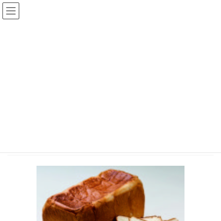
コ
ナ
ン
ビ
テ
ゲ
ン
ー
投稿
ツ
シ
へ
ョ
ス
ン
HOME
キ
に
12月6日(日)高級食パン専門店『街がざわついた』POP UP SHOPを牧の原モアで
ッ
移
一日限定オープンします！
プ
動
くちどけ王子プレーン-1
2020年12月1日
/ 最終更新日時 :
2020年12月1日
chiisanashiawase
くちどけ王子プレーン-1