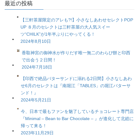
最近の投稿
【三軒茶屋限定のアレも?!】小さなしあわせセレクトPOP
UP ８月のセレクトは三軒茶屋の大人気スイー
ツ“CHILK”が1年半ぶりにやってくる！
2024年8月10日
香取神宮の御神水が作りだす唯一無二のわらび餅と印西
で出会う２日間！
2024年7月18日
【印西で絶品バターサンドに溺れる2日間】小さなしあわ
せ6月のセレクトは『南堀江「TABLES」の堀江バターサ
ンド！』
2024年5月21日
今、日本で最もファンを魅了しているチョコレート専門店
『Minimal – Bean to Bar Chocolate – 』が進化して北総に
帰って来る！
2023年11月29日