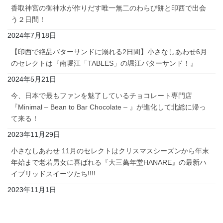
香取神宮の御神水が作りだす唯一無二のわらび餅と印西で出会
う２日間！
2024年7月18日
【印西で絶品バターサンドに溺れる2日間】小さなしあわせ6月
のセレクトは『南堀江「TABLES」の堀江バターサンド！』
2024年5月21日
今、日本で最もファンを魅了しているチョコレート専門店
『Minimal – Bean to Bar Chocolate – 』が進化して北総に帰っ
て来る！
2023年11月29日
小さなしあわせ 11月のセレクトはクリスマスシーズンから年末
年始まで老若男女に喜ばれる『大三萬年堂HANARE』の最新ハ
イブリッドスイーツたち!!!!
2023年11月1日