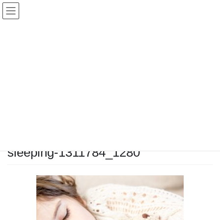
コ
ナ
ン
ビ
テ
ゲ
ン
ー
投稿
ツ
シ
へ
ョ
ス
ン
HOME
キ
に
【印西で頑張っている全ての人に贈る】あなたの日常をちょっとHAPPYにしてく
ッ
移
れるNUMBER SUGARのキャラメルの魔法
プ
動
sleeping-1311784_1280
2020年10月21日
/ 最終更新日時 :
2020年10月21日
chiisanashiawase
sleeping-1311784_1280