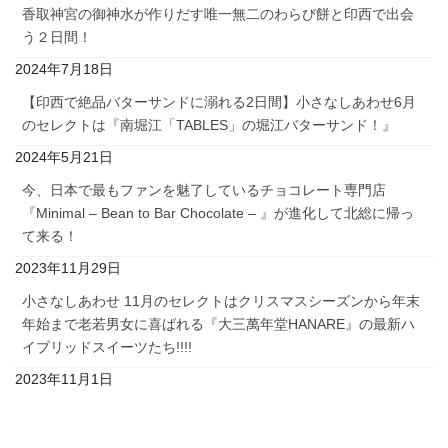
香取神宮の御神水が作りだす唯一無二のわらび餅と印西で出会
う２日間！
2024年7月18日
【印西で絶品バターサンドに溺れる2日間】小さなしあわせ6月
のセレクトは『南堀江「TABLES」の堀江バターサンド！』
2024年5月21日
今、日本で最もファンを魅了しているチョコレート専門店
『Minimal – Bean to Bar Chocolate – 』が進化して北総に帰っ
て来る！
2023年11月29日
小さなしあわせ 11月のセレクトはクリスマスシーズンから年末
年始まで老若男女に喜ばれる『大三萬年堂HANARE』の最新ハ
イブリッドスイーツたち!!!!
2023年11月1日