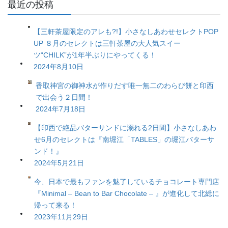
最近の投稿
【三軒茶屋限定のアレも?!】小さなしあわせセレクトPOP
UP ８月のセレクトは三軒茶屋の大人気スイー
ツ“CHILK”が1年半ぶりにやってくる！
2024年8月10日
香取神宮の御神水が作りだす唯一無二のわらび餅と印西
で出会う２日間！
2024年7月18日
【印西で絶品バターサンドに溺れる2日間】小さなしあわ
せ6月のセレクトは『南堀江「TABLES」の堀江バターサ
ンド！』
2024年5月21日
今、日本で最もファンを魅了しているチョコレート専門店
『Minimal – Bean to Bar Chocolate – 』が進化して北総に
帰って来る！
2023年11月29日