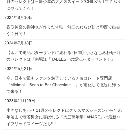
月のセレクトは三軒茶屋の大人気スイーツ“CHILK”が1年半ぶり
にやってくる！
2024年8月10日
香取神宮の御神水が作りだす唯一無二のわらび餅と印西で出会
う２日間！
2024年7月18日
【印西で絶品バターサンドに溺れる2日間】小さなしあわせ6月
のセレクトは『南堀江「TABLES」の堀江バターサンド！』
2024年5月21日
今、日本で最もファンを魅了しているチョコレート専門店
『Minimal – Bean to Bar Chocolate – 』が進化して北総に帰っ
て来る！
2023年11月29日
小さなしあわせ 11月のセレクトはクリスマスシーズンから年末
年始まで老若男女に喜ばれる『大三萬年堂HANARE』の最新ハ
イブリッドスイーツたち!!!!