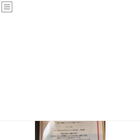
コ
ナ
ン
ビ
テ
ゲ
ン
ー
投稿
ツ
シ
へ
ョ
ス
ン
HOME
キ
に
【印西にもあった！絶品イタリアンの店】必ずまた行きたくなる『リストランテ
ッ
移
ダル クオーレ』の魅力を徹底解剖
プ
動
S__64323606
2020年9月10日
/ 最終更新日時 :
2020年9月10日
chiisanashiawase
S__64323606