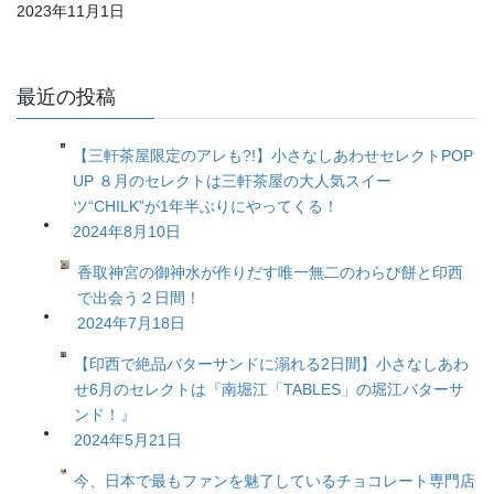
2023年11月1日
最近の投稿
【三軒茶屋限定のアレも?!】小さなしあわせセレクトPOP
UP ８月のセレクトは三軒茶屋の大人気スイー
ツ“CHILK”が1年半ぶりにやってくる！
2024年8月10日
香取神宮の御神水が作りだす唯一無二のわらび餅と印西
で出会う２日間！
2024年7月18日
【印西で絶品バターサンドに溺れる2日間】小さなしあわ
せ6月のセレクトは『南堀江「TABLES」の堀江バターサ
ンド！』
2024年5月21日
今、日本で最もファンを魅了しているチョコレート専門店