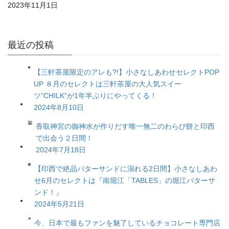
2023年11月1日
最近の投稿
【三軒茶屋限定のアレも?!】小さなしあわせセレクトPOP
UP ８月のセレクトは三軒茶屋の大人気スイー
ツ“CHILK”が1年半ぶりにやってくる！
2024年8月10日
香取神宮の御神水が作りだす唯一無二のわらび餅と印西
で出会う２日間！
2024年7月18日
【印西で絶品バターサンドに溺れる2日間】小さなしあわ
せ6月のセレクトは『南堀江「TABLES」の堀江バターサ
ンド！』
2024年5月21日
今、日本で最もファンを魅了しているチョコレート専門店