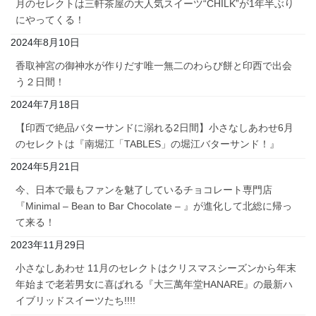
月のセレクトは三軒茶屋の大人気スイーツ“CHILK”が1年半ぶり
にやってくる！
2024年8月10日
香取神宮の御神水が作りだす唯一無二のわらび餅と印西で出会
う２日間！
2024年7月18日
【印西で絶品バターサンドに溺れる2日間】小さなしあわせ6月
のセレクトは『南堀江「TABLES」の堀江バターサンド！』
2024年5月21日
今、日本で最もファンを魅了しているチョコレート専門店
『Minimal – Bean to Bar Chocolate – 』が進化して北総に帰っ
て来る！
2023年11月29日
小さなしあわせ 11月のセレクトはクリスマスシーズンから年末
年始まで老若男女に喜ばれる『大三萬年堂HANARE』の最新ハ
イブリッドスイーツたち!!!!