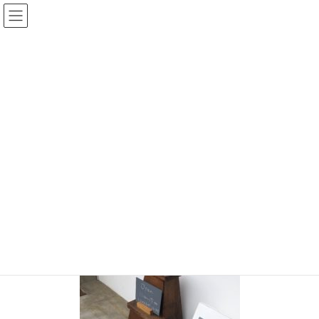
コ
ナ
ン
ビ
テ
ゲ
ン
ー
投稿
ツ
シ
へ
ョ
ス
ン
HOME
キ
に
千葉ニュータウンの小室にひっそりとある人気カフェ『CAFEトトノエ』の魅力と
ッ
移
は
プ
動
S__62906386
2020年8月27日
/ 最終更新日時 :
2020年8月27日
chiisanashiawase
S__62906386