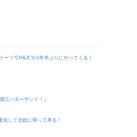
ーツ“CHILK”が1年半ぶりにやってくる！
の堀江バターサンド！』
– 』が進化して北総に帰って来る！