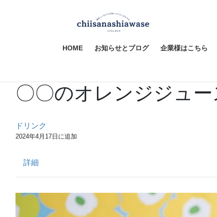
コ
ナ
ン
ビ
テ
ゲ
ン
ー
HOME
お知らせとブログ
企業様はこちら
ツ
シ
へ
ョ
ス
ン
〇〇のオレンジジュー
キ
に
ッ
移
プ
動
ドリンク
2024年4月17日に追加
詳細